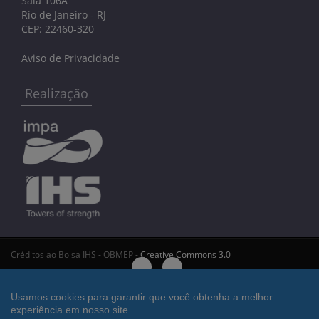
Sala 106A
Rio de Janeiro - RJ
CEP: 22460-320
Aviso de Privacidade
Realização
Créditos ao Bolsa IHS - OBMEP -
Creative Commons 3.0
Bolsa IHS - OBMEP
Usamos cookies para garantir que você obtenha a melhor
experiência em nosso site.
Deseja desconectar da área restrita?