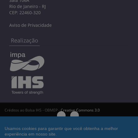
Sala 106A
Rio de Janeiro - RJ
CEP: 22460-320
Aviso de Privacidade
Realização
Créditos ao Bolsa IHS - OBMEP -
Creative Commons 3.0
Bolsa IHS - OBMEP
Usamos cookies para garantir que você obtenha a melhor
experiência em nosso site.
Deseja desconectar da área restrita?