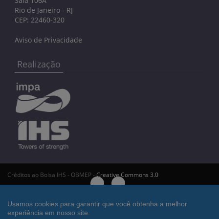
Sala 106A
Rio de Janeiro - RJ
CEP: 22460-320
Aviso de Privacidade
Realização
Créditos ao Bolsa IHS - OBMEP -
Creative Commons 3.0
Bolsa IHS - OBMEP
Usamos cookies para garantir que você obtenha a melhor
experiência em nosso site.
Deseja desconectar da área restrita?