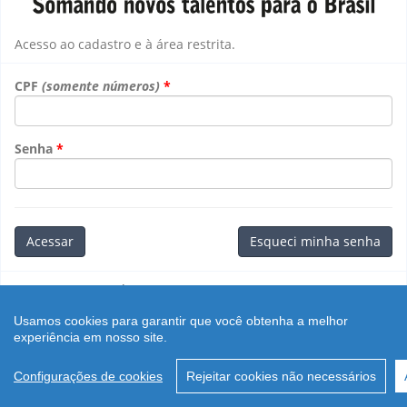
Acesso ao cadastro e à área restrita.
CPF
(somente números)
Senha
Acessar
Esqueci minha senha
Retornar ao
Portal
.
rev.:${sources.version}
Usamos cookies para garantir que você obtenha a melhor
experiência em nosso site.
Configurações de cookies
Rejeitar cookies não necessários