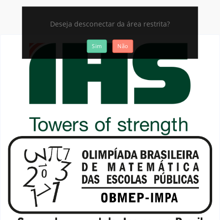
Deseja desconectar da área restrita?
Sim
Não